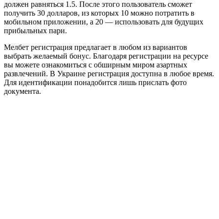
должен равняться 1.5. После этого пользователь сможет
получить 30 долларов, из которых 10 можно потратить в
мобильном приложении, а 20 — использовать для будущих
прибыльных пари.
Мелбет регистрация предлагает в любом из вариантов
выбрать желаемый бонус. Благодаря регистрации на ресурсе
вы можете ознакомиться с обширным миром азартных
развлечений. В Украине регистрация доступна в любое время.
Для идентификации понадобится лишь прислать фото
документа.