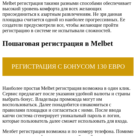
Мelbet регистрация такими разными способами обеспечивает
высокий уровень комфорта для всех желающих
присоединиться к азартным развлечениям. Не зря данная
площадка считается одной из наиболее прогрессивных. Ее
создатели предусмотрели все, чтобы желающие пройти
регистрацию в системе не испытывали сложностей.
Пошаговая регистрация в Мelbet
РЕГИСТРАЦИЯ С БОНУСОМ 130 ЕВРО
Наиболее простая Мelbet регистрация возможна в один клик.
Сервис предлагает после указания удобной валюты и страны
выбрать бонус. Владельцы промокода могут им
воспользоваться. Далее понадобится ознакомиться с
правилами площадки и согласиться с ними. После ввода
капчи система сгенерирует уникальный пароль и логин,
которые пользователь далее сможет использовать для входа.
Мелбет регистрация возможна и по номеру телефона. Помимо