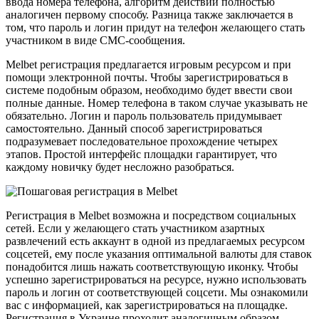
ввода номера телефона, алгоритм действий полностью
аналогичен первому способу. Разница также заключается в
том, что пароль и логин придут на телефон желающего стать
участником в виде СМС-сообщения.
Мelbet регистрация предлагается игровым ресурсом и при
помощи электронной почты. Чтобы зарегистрироваться в
системе подобным образом, необходимо будет ввести свои
полные данные. Номер телефона в таком случае указывать не
обязательно. Логин и пароль пользователь придумывает
самостоятельно. Данный способ зарегистрироваться
подразумевает последовательное прохождение четырех
этапов. Простой интерфейс площадки гарантирует, что
каждому новичку будет несложно разобраться.
Регистрация в Мelbet возможна и посредством социальных
сетей. Если у желающего стать участником азартных
развлечений есть аккаунт в одной из предлагаемых ресурсом
соцсетей, ему после указания оптимальной валюты для ставок
понадобится лишь нажать соответствующую иконку. Чтобы
успешно зарегистрироваться на ресурсе, нужно использовать
пароль и логин от соответствующей соцсети. Мы ознакомили
вас с информацией, как зарегистрироваться на площадке.
Регистрация в Украине проходит аналогичным образом.